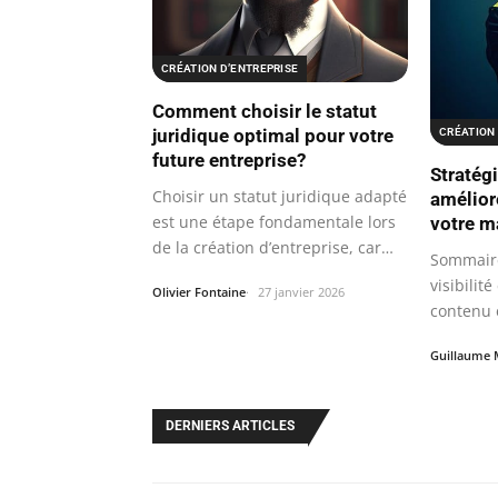
CRÉATION D’ENTREPRISE
Comment choisir le statut
juridique optimal pour votre
CRÉATION 
future entreprise?
Stratég
Choisir un statut juridique adapté
améliore
est une étape fondamentale lors
votre m
de la création d’entreprise, car…
Sommaire
visibilit
Olivier Fontaine
27 janvier 2026
contenu e
du…
Guillaume 
DERNIERS ARTICLES