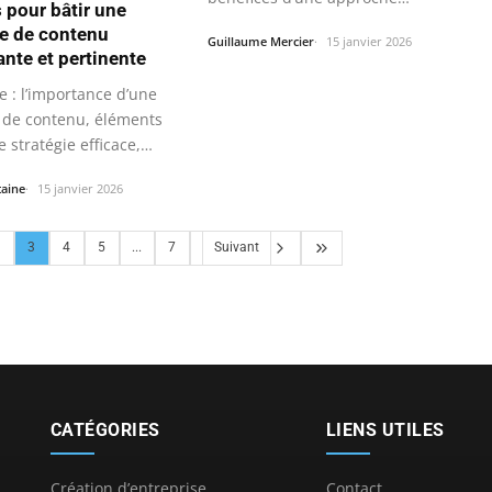
s pour bâtir une
ie de contenu
Guillaume Mercier
15 janvier 2026
nte et pertinente
 : l’importance d’une
e de contenu, éléments
e stratégie efficace,
taine
15 janvier 2026
3
4
5
...
7
Suivant
CATÉGORIES
LIENS UTILES
Création d’entreprise
Contact