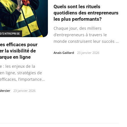
Quels sont les rituels
quotidiens des entrepreneurs
les plus performants?
Chaque jour, des milliers
D’ENTREPRISE
d’entrepreneurs à travers le
monde construisent leur succès à
ies efficaces pour
travers des…
r la visibilité de
Anaïs Gaillard
23 janvier 2026
arque en ligne
 : les enjeux de la
é en ligne, stratégies de
fficaces, l’importance
Mercier
23 janvier 2026