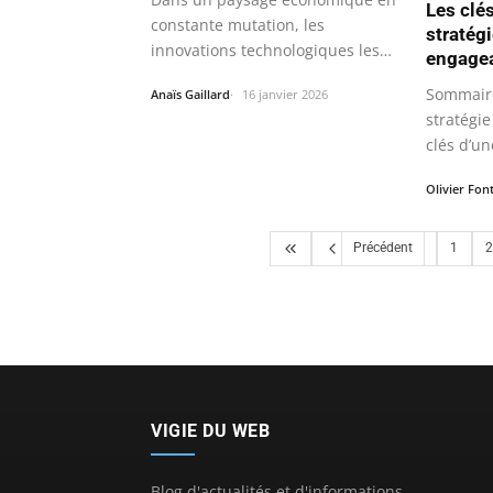
Les clé
constante mutation, les
stratég
innovations technologiques les
engagea
plus récentes…
Sommaire
Anaïs Gaillard
16 janvier 2026
stratégi
clés d’un
études…
Olivier Fon
Précédent
1
2
VIGIE DU WEB
Blog d'actualités et d'informations