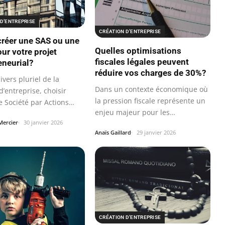
D’ENTREPRISE
CRÉATION D’ENTREPRISE
 créer une SAS ou une
Quelles optimisations
ur votre projet
fiscales légales peuvent
eneurial?
réduire vos charges de 30%?
ivers pluriel de la
Dans un contexte économique où
d’entreprise, choisir
la pression fiscale représente un
e Société par Actions…
enjeu majeur pour les
Mercier
30 janvier 2026
particuliers…
Anaïs Gaillard
29 janvier 2026
CRÉATION D’ENTREPRISE