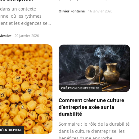
 dans un contexte
Olivier Fontaine
16 janvier 2026
onnel où les rythmes
fient et les exigences se…
Mercier
20 janvier 2026
CRÉATION D’ENTREPRISE
Comment créer une culture
d’entreprise axée sur la
durabilité
Sommaire : le rôle de la durabilité
D’ENTREPRISE
dans la culture d’entreprise, les
bénéfices d’une approche…