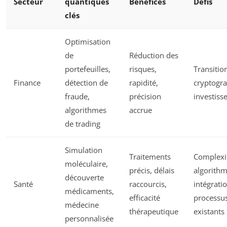
Secteur
quantiques
Bénéfices
Défis
clés
Optimisation
de
Réduction des
portefeuilles,
risques,
Transitio
Finance
détection de
rapidité,
cryptogr
fraude,
précision
investis
algorithmes
accrue
de trading
Simulation
Traitements
Complexi
moléculaire,
précis, délais
algorithm
découverte
Santé
raccourcis,
intégrati
médicaments,
efficacité
processu
médecine
thérapeutique
existants
personnalisée