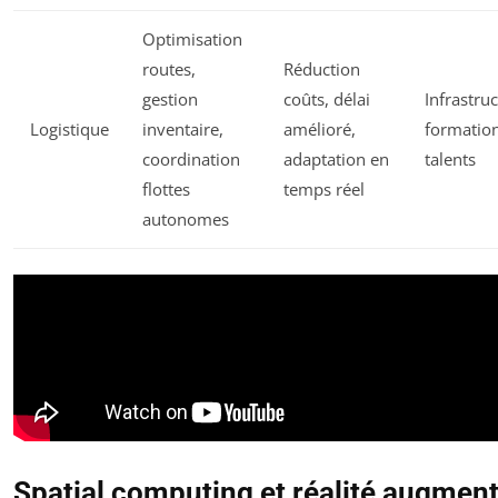
Optimisation
routes,
Réduction
gestion
coûts, délai
Infrastruc
Logistique
inventaire,
amélioré,
formatio
coordination
adaptation en
talents
flottes
temps réel
autonomes
Spatial computing et réalité augment