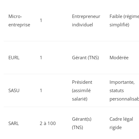
Micro-
Entrepreneur
Faible (régim
1
entreprise
individuel
simplifié)
EURL
1
Gérant (TNS)
Modérée
Président
Importante,
SASU
1
(assimilé
statuts
salarié)
personnalisab
Gérant(s)
Cadre légal
SARL
2 à 100
(TNS)
rigide