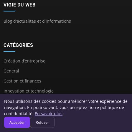
VIGIE DU WEB
Blog d'actualités et d'informations
CATÉGORIES
Création d’entreprise
General
Gestion et finances
Innovation et technologie
Juridique et fiscalité
Nous utilisons des cookies pour améliorer votre expérience de
navigation. En poursuivant, vous acceptez notre politique de
Leadership et management
confidentialité.
En savoir plus
Marketing et communication
Accepter
Refuser
Stratégie et développement